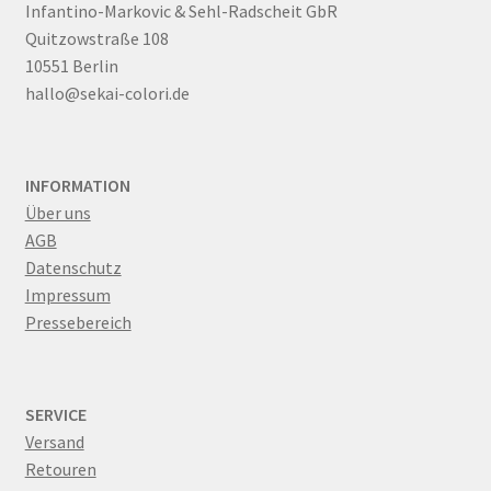
Infantino-Markovic & Sehl-Radscheit GbR
Italienische Kulinarik
Quitzowstraße 108
10551 Berlin
Japanische Kulinarik
hallo@sekai-colori.de
Partnerlook
INFORMATION
Privacy Policy
Über uns
AGB
Schals und Tücher für elegante Damenoutfits
Datenschutz
Impressum
Schals und Tücher zum Anzug
Pressebereich
Shortcodes
SERVICE
Widerrufsbelehrung
Versand
Retouren