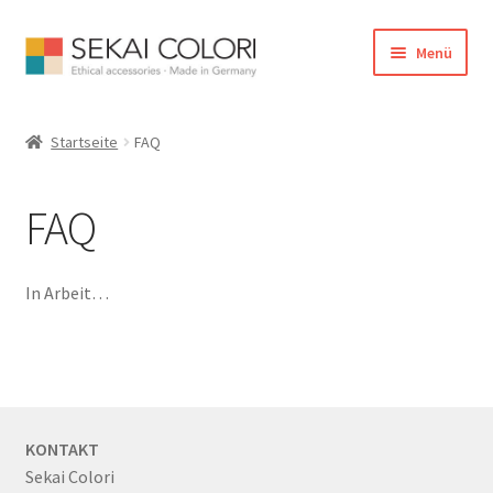
Zur
Zum
Menü
Navigation
Inhalt
springen
springen
Start
Startseite
FAQ
B2B
FAQ
Cookie Policy
Echtheit von Bewertungen
In Arbeit…
Farbenpower
Händlerverzeichnis
KONTAKT
Informationen und Service
Sekai Colori