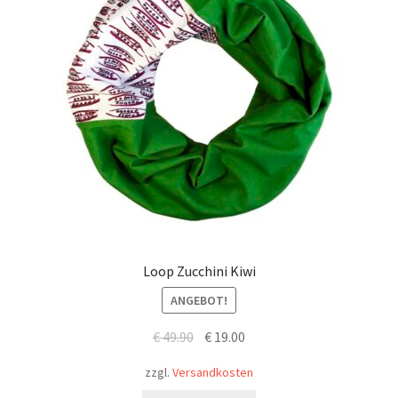
Loop Zucchini Kiwi
ANGEBOT!
Ursprünglicher
Aktueller
€
49.90
€
19.00
Preis
Preis
zzgl.
Versandkosten
war:
ist: