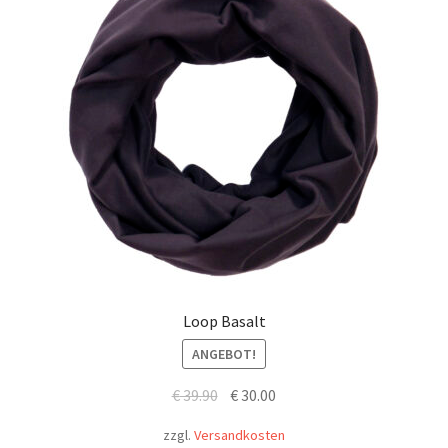
Loop Basalt
ANGEBOT!
Ursprünglicher
Aktueller
€
39.90
€
30.00
Preis
Preis
zzgl.
Versandkosten
war:
ist: