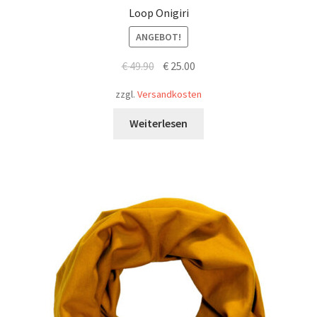
Loop Onigiri
ANGEBOT!
Ursprünglicher
Aktueller
€
49.90
€
25.00
Preis
Preis
zzgl.
Versandkosten
war:
ist:
€ 49.90
€ 25.00.
Weiterlesen