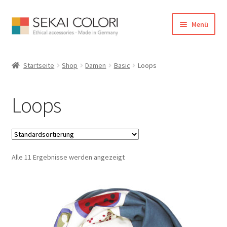
Zur
Zum
Menü
Navigation
Inhalt
springen
springen
Start
Startseite
Shop
Damen
Basic
Loops
B2B
Loops
Cookie Policy
Echtheit von Bewertungen
Alle 11 Ergebnisse werden angezeigt
Farbenpower
Händlerverzeichnis
Informationen und Service