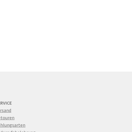
ERVICE
rsand
etouren
hlungsarten