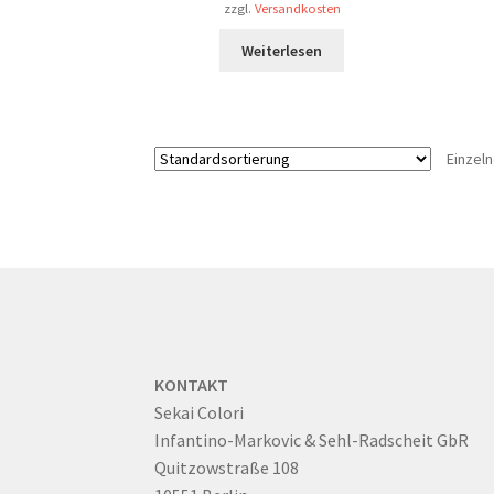
zzgl.
Versandkosten
war:
ist:
€ 99.00
€ 70.00.
Weiterlesen
Einzel
KONTAKT
Sekai Colori
Infantino-Markovic & Sehl-Radscheit GbR
Quitzowstraße 108