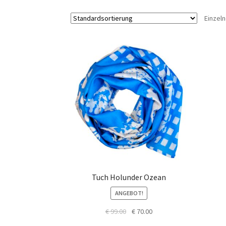
Einzel
Home
Impressum
Tuch Holunder Ozean
ANGEBOT!
Ursprünglicher
Aktueller
€
99.00
€
70.00
Preis
Preis