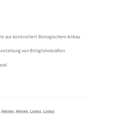
 aus kontrolliert Biologischem Anbau
Anstellung von Billiglohnkräften
and
,
Herren
,
Herren
,
Loops
,
Loops