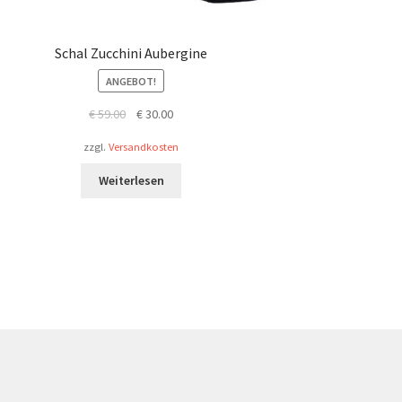
Schal Zucchini Aubergine
ANGEBOT!
Ursprünglicher
Aktueller
€
59.00
€
30.00
Preis
Preis
zzgl.
Versandkosten
war:
ist:
€ 59.00
€ 30.00.
Weiterlesen