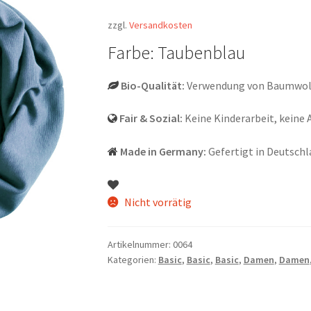
zzgl.
Versandkosten
Farbe: Taubenblau
Bio-Qualität:
Verwendung von Baumwolle
Fair & Sozial:
Keine Kinderarbeit, keine 
Made in Germany:
Gefertigt in Deutschl
Nicht vorrätig
Artikelnummer:
0064
Kategorien:
Basic
,
Basic
,
Basic
,
Damen
,
Damen