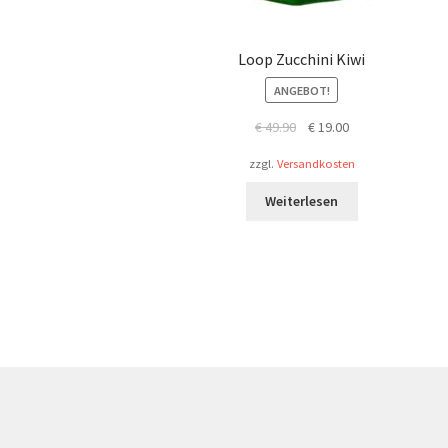
Loop Zucchini Kiwi
ANGEBOT!
Ursprünglicher
Aktueller
€
49.90
€
19.00
Preis
Preis
zzgl.
Versandkosten
war:
ist:
€ 49.90
€ 19.00.
Weiterlesen